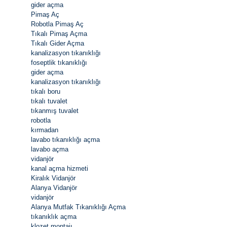
gider açma
Pimaş Aç
Robotla Pimaş Aç
Tıkalı Pimaş Açma
Tıkalı Gider Açma
kanalizasyon tıkanıklığı
foseptlik tıkanıklığı
gider açma
kanalizasyon tıkanıklığı
tıkalı boru
tıkalı tuvalet
tıkanmış tuvalet
robotla
kırmadan
lavabo tıkanıklığı açma
lavabo açma
vidanjör
kanal açma hizmeti
Kiralık Vidanjör
Alanya Vidanjör
vidanjör
Alanya Mutfak Tıkanıklığı Açma
tıkanıklık açma
klozet montajı