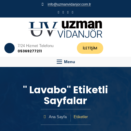
info@uzmanvidanjor.com.tr
7/24 Hizmet Telefonu
İLETİŞİM
05369277211
Menu
" Lavabo" Etiketli
Sayfalar
Ana Sayfa
Etiketler