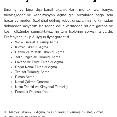
Bina içi ve bina dışı kanal tıkanıklıkları, mutfak, wc, banyo,
tuvalet,rogar ve kanalizasyon açma gibi arızalarda sağa sola
hasar vermeden özel ithal edilmiş robot cihazlarimiz ile kirmadan
dökmeden açiyoruz. Kaliteden ödün vermeden sizlere garanti ve
kesin çözümler sunmaktayız.
tüm ilçelerine servisimiz vardır.
ilin
Profesyonel ekip & uygun fiyat garantisi.
Wc – Tuvalet Tıkanığı Açma
Klozet Tıkanığı Açma
Banyo ve Mutfak Tıkanığı Açma
Yer Süzgeçleri Tıkanığı Açma
Lavabo ve Evye Tıkanığı Açma
Rogar Kanal Tıkanığı Açma
Tesisat Tıkanığı Açma
Pimaş Açma
Kanal Çökme Onarımı
Koku Tespiti ve Kimyasal Temizliği
Foseptik Deposu Yapımı
Alanya Tıkanıklık Açma
tıkalı tuvalet
tıkanmış tuvalet
klozet