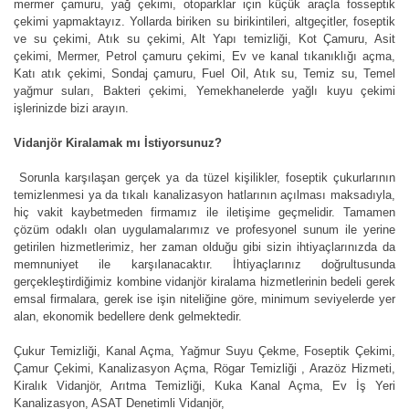
mermer çamuru, yağ çekimi, otoparklar için küçük araçla fosseptik
çekimi yapmaktayız. Yollarda biriken su birikintileri, altgeçitler, foseptik
ve su çekimi, Atık su çekimi, Alt Yapı temizliği, Kot Çamuru, Asit
çekimi, Mermer, Petrol çamuru çekimi, Ev ve kanal tıkanıklığı açma,
Katı atık çekimi, Sondaj çamuru, Fuel Oil, Atık su, Temiz su, Temel
yağmur suları, Bakteri çekimi, Yemekhanelerde yağlı kuyu çekimi
işlerinizde bizi arayın.
Vidanjör Kiralamak mı İstiyorsunuz?
Sorunla karşılaşan gerçek ya da tüzel kişilikler, foseptik çukurlarının
temizlenmesi ya da tıkalı kanalizasyon hatlarının açılması maksadıyla,
hiç vakit kaybetmeden firmamız ile iletişime geçmelidir. Tamamen
çözüm odaklı olan uygulamalarımız ve profesyonel sunum ile yerine
getirilen hizmetlerimiz, her zaman olduğu gibi sizin ihtiyaçlarınızda da
memnuniyet ile karşılanacaktır. İhtiyaçlarınız doğrultusunda
gerçekleştirdiğimiz kombine vidanjör kiralama hizmetlerinin bedeli gerek
emsal firmalara, gerek ise işin niteliğine göre, minimum seviyelerde yer
alan, ekonomik bedellere denk gelmektedir.
Çukur Temizliği, Kanal Açma, Yağmur Suyu Çekme, Foseptik Çekimi,
Çamur Çekimi, Kanalizasyon Açma, Rögar Temizliği , Arazöz Hizmeti,
Kiralık Vidanjör, Arıtma Temizliği, Kuka Kanal Açma, Ev İş Yeri
Kanalizasyon, ASAT Denetimli Vidanjör,