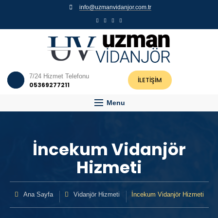
info@uzmanvidanjor.com.tr
7/24 Hizmet Telefonu
İLETİŞİM
05369277211
Menu
İncekum Vidanjör
Hizmeti
Ana Sayfa
Vidanjör Hizmeti
İncekum Vidanjör Hizmeti