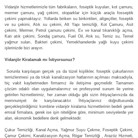
Vidanjör hizmetlerimizle tüm fabrikaların, foseptik kuyuları, kot çamuru,
mermer çamuru, yağ çekimi, otoparklar için küçük araçla fosseptik
çekimi yapmaktayız. Yollarda biriken su birikintileri, altgeçitler, foseptik
ve su çekimi, Atık su çekimi, Alt Yapı temizliği, Kot Çamuru, Asit
çekimi, Mermer, Petrol çamuru çekimi, Ev ve kanal tıkanıklığı açma,
Katı atık çekimi, Sondaj çamuru, Fuel Oil, Atık su, Temiz su, Temel
yağmur suları, Bakteri çekimi, Yemekhanelerde yağlı kuyu çekimi
işlerinizde bizi arayın.
Vidanjör Kiralamak mı İstiyorsunuz?
Sorunla karşılaşan gerçek ya da tüzel kişilikler, foseptik çukurlarının
temizlenmesi ya da tıkalı kanalizasyon hatlarının açılması maksadıyla,
hiç vakit kaybetmeden firmamız ile iletişime geçmelidir. Tamamen
çözüm odaklı olan uygulamalarımız ve profesyonel sunum ile yerine
getirilen hizmetlerimiz, her zaman olduğu gibi sizin ihtiyaçlarınızda da
memnuniyet ile karşılanacaktır. İhtiyaçlarınız doğrultusunda
gerçekleştirdiğimiz kombine vidanjör kiralama hizmetlerinin bedeli gerek
emsal firmalara, gerek ise işin niteliğine göre, minimum seviyelerde yer
alan, ekonomik bedellere denk gelmektedir.
Çukur Temizliği, Kanal Açma, Yağmur Suyu Çekme, Foseptik Çekimi,
Çamur Çekimi, Kanalizasyon Açma, Rögar Temizliği , Arazöz Hizmeti,