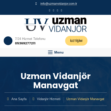
info@uzmanvidanjor.com.tr
7/24 Hizmet Telefonu
İLETİŞİM
05369277211
Menu
Uzman Vidanjör
Manavgat
Ana Sayfa
Vidanjör Hizmeti
Uzman Vidanjör Manavgat