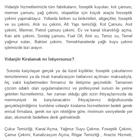
Vidanjör hizmetlerimizle tüm fabrikaların, foseptik kuyuları, kot çamuru,
mermer çamuru, yağ çekimi, otoparklar için küçük araçla fosseptik
çekimi yapmaktayız. Yollarda biriken su birikintileri, altgeçitler, foseptik
ve su çekimi, Atık su çekimi, Alt Yapı temizliği, Kot Çamuru, Asit
çekimi, Mermer, Petrol çamuru çekimi, Ev ve kanal tıkanıklığı açma,
Katı atık çekimi, Sondaj çamuru, Fuel Oil, Atık su, Temiz su, Temel
yağmur suları, Bakteri çekimi, Yemekhanelerde yağlı kuyu çekimi
işlerinizde bizi arayın.
Vidanjör Kiralamak mı İstiyorsunuz?
Sorunla karşılaşan gerçek ya da tüzel kişilikler, foseptik çukurlarının
temizlenmesi ya da tıkalı kanalizasyon hatlarının açılması maksadıyla,
hiç vakit kaybetmeden firmamız ile iletişime geçmelidir. Tamamen
çözüm odaklı olan uygulamalarımız ve profesyonel sunum ile yerine
getirilen hizmetlerimiz, her zaman olduğu gibi sizin ihtiyaçlarınızda da
memnuniyet ile karşılanacaktır. İhtiyaçlarınız doğrultusunda
gerçekleştirdiğimiz kombine vidanjör kiralama hizmetlerinin bedeli gerek
emsal firmalara, gerek ise işin niteliğine göre, minimum seviyelerde yer
alan, ekonomik bedellere denk gelmektedir.
Çukur Temizliği, Kanal Açma, Yağmur Suyu Çekme, Foseptik Çekimi,
Çamur Çekimi, Kanalizasyon Açma, Rögar Temizliği , Arazöz Hizmeti,