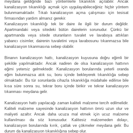
meydana geldiğinde bazı yöntemlerle tıkanıklık açılabilir. Ancak
kanalizasyon tıkanıklığı açmak için uygulayabileceğiniz hiçbir yöntem
bulunmamaktadır. Tıkalı kanalizasyon açma çalışması için tesisat
firmasından yardım almanız gerekir.
Kanalizasyon tıkanıklığı tek bir daire ile ilgili bir durum değildir.
Apartmandaki veya sitedeki bütün dairelerin sorunudur. Çünkü bir
apartmanda veya sitede oturanların tuvalet ve lavaboya attıkları
yabancı cisimler, dairenin tuvaletini veya lavabosunu tıkanmazsa bile
kanalizasyon tıkanmasına sebep olabilir.
Binanın kanalizasyon hattı, kanalizasyon kuyusuna doğru eğimli bir
şekilde yapılmaktadır. Ancak nadiren de olsa kanalizasyon hattının
eğimi yetersiz gelmektedir. Kanalizasyon borularında yeterli oranda
eğim bulunmazsa atık su, boru içinde bekleyerek tıkanıklığa sebep
olmaktadır. Bu tür sorunlarda cihazla tıkanıklığa müdahale edilirse bile
kısa süre sonra su, tekrar boru içinde birikir ve tekrar kanalizasyon
tıkanması meydana gelir.
Kanalizasyon hattı yapılacağı zaman kaliteli malzeme tercih edilmelidir.
Kaliteli malzeme sayesinde kanalizasyon hattının ömrü uzun olur ve
maliyeti azaltır. Ancak daha ucuza mal etmek için ucuz malzeme
kullanılması da söz konusudur. Kalitesiz malzemeden dolayı,
kanalizasyon borularında kırık, çatlak ve çökmeler meydana gelir. Bu
durum da kanalizasyon tıkanıklığına sebep olur.