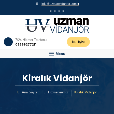
info@uzmanvidanjor.com.tr
7/24 Hizmet Telefonu
İLETİŞİM
05369277211
Menu
Kiralık Vidanjör
Ana Sayfa
Hizmetlerimiz
Kiralık Vidanjör