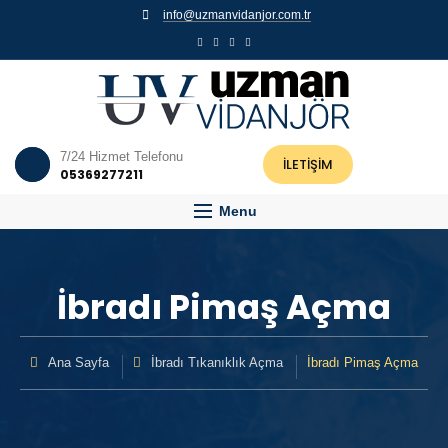
info@uzmanvidanjor.com.tr
7/24 Hizmet Telefonu
İLETİŞİM
05369277211
Menu
İbradı Pimaş Açma
Ana Sayfa
İbradı Tıkanıklık Açma
İbradı Pimaş Açma