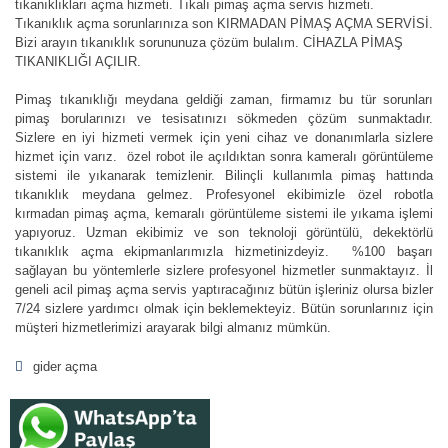
tıkanıklıkları açma hizmeti. Tıkalı pimaş açma servis hizmeti.
Tıkanıklık açma sorunlarınıza son KIRMADAN PİMAŞ AÇMA SERVİSİ.
Bizi arayın tıkanıklık sorununuza çözüm bulalım. CİHAZLA PİMAŞ
TIKANIKLIĞI AÇILIR.
Pimaş tıkanıklığı meydana geldiği zaman, firmamız bu tür sorunları
pimaş borularınızı ve tesisatınızı sökmeden çözüm sunmaktadır.
Sizlere en iyi hizmeti vermek için yeni cihaz ve donanımlarla sizlere
hizmet için varız. özel robot ile açıldıktan sonra kameralı görüntüleme
sistemi ile yıkanarak temizlenir. Bilinçli kullanımla pimaş hattında
tıkanıklık meydana gelmez. Profesyonel ekibimizle özel robotla
kırmadan pimaş açma, kemaralı görüntüleme sistemi ile yıkama işlemi
yapıyoruz. Uzman ekibimiz ve son teknoloji görüntülü, dekektörlü
tıkanıklık açma ekipmanlarımızla hizmetinizdeyiz. %100 başarı
sağlayan bu yöntemlerle sizlere profesyonel hizmetler sunmaktayız. İl
geneli acil pimaş açma servis yaptıracağınız bütün işleriniz olursa bizler
7/24 sizlere yardımcı olmak için beklemekteyiz. Bütün sorunlarınız için
müşteri hizmetlerimizi arayarak bilgi almanız mümkün.
gider açma