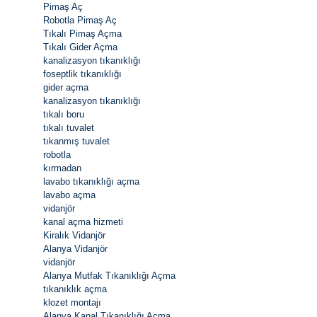
Pimaş Aç
Robotla Pimaş Aç
Tıkalı Pimaş Açma
Tıkalı Gider Açma
kanalizasyon tıkanıklığı
foseptlik tıkanıklığı
gider açma
kanalizasyon tıkanıklığı
tıkalı boru
tıkalı tuvalet
tıkanmış tuvalet
robotla
kırmadan
lavabo tıkanıklığı açma
lavabo açma
vidanjör
kanal açma hizmeti
Kiralık Vidanjör
Alanya Vidanjör
vidanjör
Alanya Mutfak Tıkanıklığı Açma
tıkanıklık açma
klozet montajı
Alanya Kanal Tıkanıklığı Açma