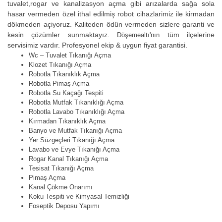
tuvalet,rogar ve kanalizasyon açma gibi arızalarda sağa sola
hasar vermeden özel ithal edilmiş robot cihazlarimiz ile kirmadan
dökmeden açiyoruz. Kaliteden ödün vermeden sizlere garanti ve
kesin çözümler sunmaktayız.
tüm ilçelerine
Döşemealtı'nın
servisimiz vardır. Profesyonel ekip & uygun fiyat garantisi.
Wc – Tuvalet Tıkanığı Açma
Klozet Tıkanığı Açma
Robotla Tıkanıklık Açma
Robotla Pimaş Açma
Robotla Su Kaçağı Tespiti
Robotla Mutfak Tıkanıklığı Açma
Robotla Lavabo Tıkanıklığı Açma
Kırmadan Tıkanıklık Açma
Banyo ve Mutfak Tıkanığı Açma
Yer Süzgeçleri Tıkanığı Açma
Lavabo ve Evye Tıkanığı Açma
Rogar Kanal Tıkanığı Açma
Tesisat Tıkanığı Açma
Pimaş Açma
Kanal Çökme Onarımı
Koku Tespiti ve Kimyasal Temizliği
Foseptik Deposu Yapımı