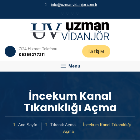
info@uzmanvidanjor.com.tr
7/24 Hizmet Telefonu
İLETİŞİM
05369277211
Menu
İncekum Kanal
Tıkanıklığı Açma
Ana Sayfa
Tıkanık Açma
İncekum Kanal Tıkanıklığı
Açma