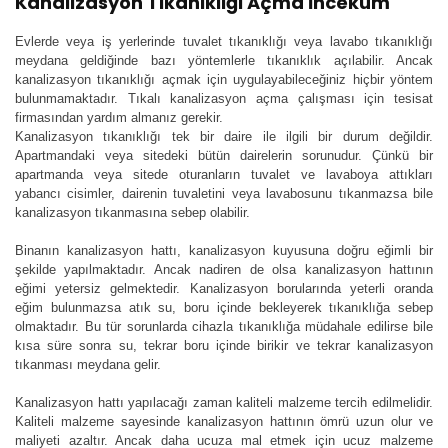
Kanalizasyon Tıkanıklığı Açma İncekum
Evlerde veya iş yerlerinde tuvalet tıkanıklığı veya lavabo tıkanıklığı
meydana geldiğinde bazı yöntemlerle tıkanıklık açılabilir. Ancak
kanalizasyon tıkanıklığı açmak için uygulayabileceğiniz hiçbir yöntem
bulunmamaktadır. Tıkalı kanalizasyon açma çalışması için tesisat
firmasından yardım almanız gerekir.
Kanalizasyon tıkanıklığı tek bir daire ile ilgili bir durum değildir.
Apartmandaki veya sitedeki bütün dairelerin sorunudur. Çünkü bir
apartmanda veya sitede oturanların tuvalet ve lavaboya attıkları
yabancı cisimler, dairenin tuvaletini veya lavabosunu tıkanmazsa bile
kanalizasyon tıkanmasına sebep olabilir.
Binanın kanalizasyon hattı, kanalizasyon kuyusuna doğru eğimli bir
şekilde yapılmaktadır. Ancak nadiren de olsa kanalizasyon hattının
eğimi yetersiz gelmektedir. Kanalizasyon borularında yeterli oranda
eğim bulunmazsa atık su, boru içinde bekleyerek tıkanıklığa sebep
olmaktadır. Bu tür sorunlarda cihazla tıkanıklığa müdahale edilirse bile
kısa süre sonra su, tekrar boru içinde birikir ve tekrar kanalizasyon
tıkanması meydana gelir.
Kanalizasyon hattı yapılacağı zaman kaliteli malzeme tercih edilmelidir.
Kaliteli malzeme sayesinde kanalizasyon hattının ömrü uzun olur ve
maliyeti azaltır. Ancak daha ucuza mal etmek için ucuz malzeme