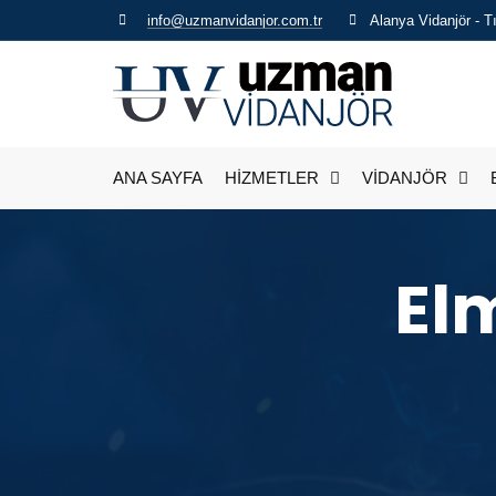
info@uzmanvidanjor.com.tr
Alanya Vidanjör - 
ANA SAYFA
HİZMETLER
VİDANJÖR
El