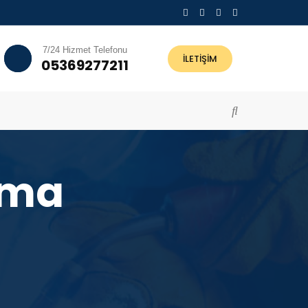
7/24 Hizmet Telefonu
İLETİŞİM
05369277211
çma