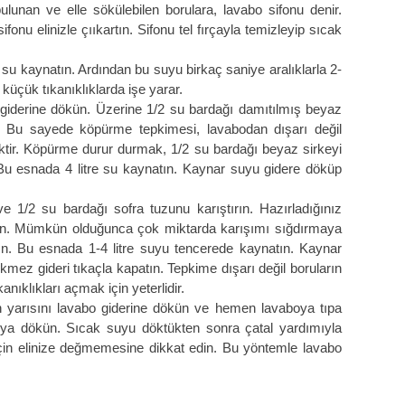
unan ve elle sökülebilen borulara, lavabo sifonu denir.
onu elinizle çııkartın. Sifonu tel fırçayla temizleyip sıcak
 su kaynatın. Ardından bu suyu birkaç saniye aralıklarla 2-
küçük tıkanıklıklarda işe yarar.
 giderine dökün. Üzerine 1/2 su bardağı damıtılmış beyaz
n. Bu sayede köpürme tepkimesi, lavabodan dışarı değil
ektir. Köpürme durur durmak, 1/2 su bardağı beyaz sirkeyi
 Bu esnada 4 litre su kaynatın. Kaynar suyu gidere döküp
 1/2 su bardağı sofra tuzunu karıştırın. Hazırladığınız
ökün. Mümkün olduğunca çok miktarda karışımı sığdırmaya
ın. Bu esnada 1-4 litre suyu tencerede kaynatın. Kaynar
kmez gideri tıkaçla kapatın. Tepkime dışarı değil boruların
anıklıkları açmak için yeterlidir.
ın yarısını lavabo giderine dökün ve hemen lavaboya tıpa
oya dökün. Sıcak suyu döktükten sonra çatal yardımıyla
için elinize değmemesine dikkat edin. Bu yöntemle lavabo