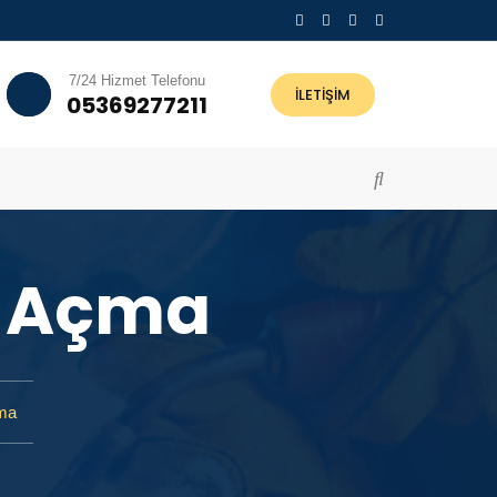
7/24 Hizmet Telefonu
İLETİŞİM
05369277211
n Açma
ma