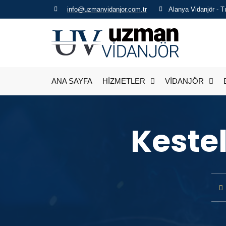
info@uzmanvidanjor.com.tr
Alanya Vidanjör - 
ANA SAYFA
HİZMETLER
VİDANJÖR
Keste