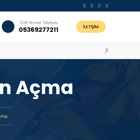
7/24 Hizmet Telefonu
İLETİŞİM
05369277211
on Açma
Açma