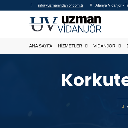
info@uzmanvidanjor.com.tr
Alanya Vidanjör - 
ANA SAYFA
HİZMETLER
VİDANJÖR
Korkut