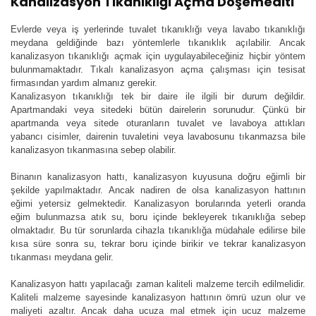
Kanalizasyon Tıkanıklığı Açma Döşemealtı
Evlerde veya iş yerlerinde tuvalet tıkanıklığı veya lavabo tıkanıklığı
meydana geldiğinde bazı yöntemlerle tıkanıklık açılabilir. Ancak
kanalizasyon tıkanıklığı açmak için uygulayabileceğiniz hiçbir yöntem
bulunmamaktadır. Tıkalı kanalizasyon açma çalışması için tesisat
firmasından yardım almanız gerekir.
Kanalizasyon tıkanıklığı tek bir daire ile ilgili bir durum değildir.
Apartmandaki veya sitedeki bütün dairelerin sorunudur. Çünkü bir
apartmanda veya sitede oturanların tuvalet ve lavaboya attıkları
yabancı cisimler, dairenin tuvaletini veya lavabosunu tıkanmazsa bile
kanalizasyon tıkanmasına sebep olabilir.
Binanın kanalizasyon hattı, kanalizasyon kuyusuna doğru eğimli bir
şekilde yapılmaktadır. Ancak nadiren de olsa kanalizasyon hattının
eğimi yetersiz gelmektedir. Kanalizasyon borularında yeterli oranda
eğim bulunmazsa atık su, boru içinde bekleyerek tıkanıklığa sebep
olmaktadır. Bu tür sorunlarda cihazla tıkanıklığa müdahale edilirse bile
kısa süre sonra su, tekrar boru içinde birikir ve tekrar kanalizasyon
tıkanması meydana gelir.
Kanalizasyon hattı yapılacağı zaman kaliteli malzeme tercih edilmelidir.
Kaliteli malzeme sayesinde kanalizasyon hattının ömrü uzun olur ve
maliyeti azaltır. Ancak daha ucuza mal etmek için ucuz malzeme