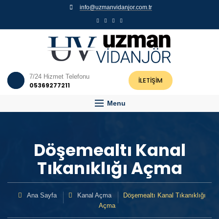
info@uzmanvidanjor.com.tr
7/24 Hizmet Telefonu
İLETİŞİM
05369277211
Menu
Döşemealtı Kanal
Tıkanıklığı Açma
Ana Sayfa
Kanal Açma
Döşemealtı Kanal Tıkanıklığı
Açma