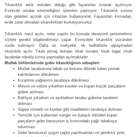
Tıkanıklık artık eskiden olduğu gibi fayansları kırarak açılmıyor.
Evinizde ustalar istemediğiniz işlemleri yapmıyor. Tıkanıklık sorunu
olan giderleri açmak için cihazları kullanıyorlar. Fayansları kırmadan,
evde zarar olmadan tıkanıklıktan kurtuluyorsunuz.
Tıkanıklık nasıl açılır, neler yapılır bu konuda deneyimli personelimiz
sizlere gerekli bilgilendirmeyi yapar. Evinizdeki tıkanıklık yüzünden
zorda kalmayın. Daha az maliyetle, ek tadilatlarla uğraşmadan
tıkanıklık açılır. Tıkalı pimaş borular, tıkalı tuvalet, tıkalı logar, tıkalı
lavabolar robotla kırma yapmadan açılmaktadır
Mutfak bölümlerinde gider tıkanıklığının sebepleri
Mutfak lavabosuna tabak ve tencere dibinde kalan yemek
kalıntılarının dökülmesi
Kızartma yağlarının lavaboya dökülmesi
Meyve ve sebze yıkarken kesilen ve kopan küçük parçaların
gidere atılması
Bakliyat yıkarken ve ayıklarken lavabo giderine tanelerin
atılması
Sigara izmariti ve kürdan gibi maddelerin lavaboya atılması
Temizlik için kullanılan sünger ve bulaşık telinden kopan
parçaların gider borusunun iç kısmındaki yağlı tabakaya
tutunması
Gider borusunun uygun çapta yapılmaması ve gereksiz yere