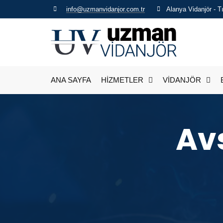
info@uzmanvidanjor.com.tr
Alanya Vidanjör - 
ANA SAYFA
HİZMETLER
VİDANJÖR
Av