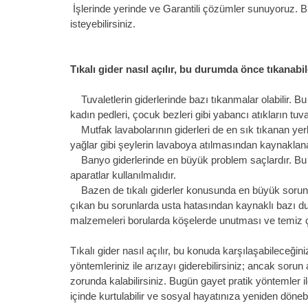
İşlerinde yerinde ve Garantili çözümler sunuyoruz. 
isteyebilirsiniz.
Tıkalı gider nasıl açılır, bu durumda önce tıkanabil
Tuvaletlerin giderlerinde bazı tıkanmalar olabilir. Bu
kadın pedleri, çocuk bezleri gibi yabancı atıkların tuv
Mutfak lavabolarının giderleri de en sık tıkanan yerl
yağlar gibi şeylerin lavaboya atılmasından kaynaklanab
Banyo giderlerinde en büyük problem saçlardır. Bu n
aparatlar kullanılmalıdır.
Bazen de tıkalı giderler konusunda en büyük sorun alt
çıkan bu sorunlarda usta hatasından kaynaklı bazı duru
malzemeleri borularda köşelerde unutması ve temiz ç
Tıkalı gider nasıl açılır, bu konuda karşılaşabileceği
yöntemleriniz ile arızayı giderebilirsiniz; ancak so
zorunda kalabilirsiniz. Bugün gayet pratik yöntemle
içinde kurtulabilir ve sosyal hayatınıza yeniden dönebil