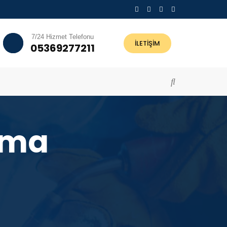
7/24 Hizmet Telefonu
İLETİŞİM
05369277211
çma