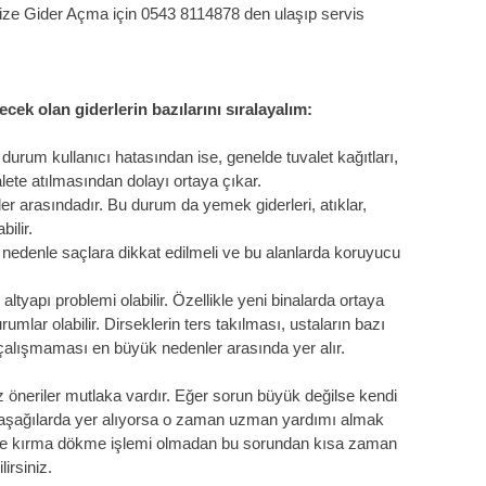
Bize Gider Açma için 0543 8114878 den ulaşıp servis
ecek olan giderlerin bazılarını sıralayalım:
 durum kullanıcı hatasından ise, genelde tuvalet kağıtları,
alete atılmasından dolayı ortaya çıkar.
er arasındadır. Bu durum da yemek giderleri, atıklar,
ilir.
edenle saçlara dikkat edilmeli ve bu alanlarda koruyucu
yapı problemi olabilir. Özellikle yeni binalarda ortaya
mlar olabilir. Dirseklerin ters takılması, ustaların bazı
alışmaması en büyük nedenler arasında yer alır.
niz öneriler mutlaka vardır. Eğer sorun büyük değilse kendi
run aşağılarda yer alıyorsa o zaman uzman yardımı almak
r ile kırma dökme işlemi olmadan bu sorundan kısa zaman
irsiniz.