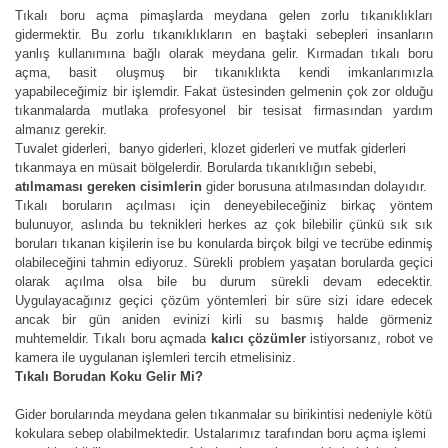
Tıkalı boru açma pimaşlarda meydana gelen zorlu tıkanıklıkları
gidermektir. Bu zorlu tıkanıklıkların en baştaki sebepleri insanların
yanlış kullanımına bağlı olarak meydana gelir. Kırmadan tıkalı boru
açma, basit oluşmuş bir tıkanıklıkta kendi imkanlarımızla
yapabileceğimiz bir işlemdir. Fakat üstesinden gelmenin çok zor olduğu
tıkanmalarda mutlaka profesyonel bir tesisat firmasından yardım
almanız gerekir.
Tuvalet giderleri, banyo giderleri, klozet giderleri ve mutfak giderleri
tıkanmaya en müsait bölgelerdir. Borularda tıkanıklığın sebebi,
atılmaması gereken cisimlerin
gider borusuna atılmasından dolayıdır.
Tıkalı boruların açılması için deneyebileceğiniz birkaç yöntem
bulunuyor, aslında bu teknikleri herkes az çok bilebilir çünkü sık sık
boruları tıkanan kişilerin ise bu konularda birçok bilgi ve tecrübe edinmiş
olabileceğini tahmin ediyoruz. Sürekli problem yaşatan borularda geçici
olarak açılma olsa bile bu durum sürekli devam edecektir.
Uygulayacağınız geçici çözüm yöntemleri bir süre sizi idare edecek
ancak bir gün aniden evinizi kirli su basmış halde görmeniz
muhtemeldir. Tıkalı boru açmada
kalıcı çözümler
istiyorsanız, robot ve
kamera ile uygulanan işlemleri tercih etmelisiniz.
Tıkalı Borudan Koku Gelir Mi?
Gider borularında meydana gelen tıkanmalar su birikintisi nedeniyle kötü
kokulara sebep olabilmektedir. Ustalarımız tarafından boru açma işlemi