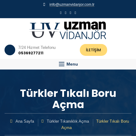
info@uzmanvidanjor.com.tr
7/24 Hizmet Telefonu
İLETİŞİM
05369277211
Menu
Türkler Tıkalı Boru
Açma
Ana Sayfa
Türkler Tıkanıklık Açma
Türkler Tıkalı Boru
Açma