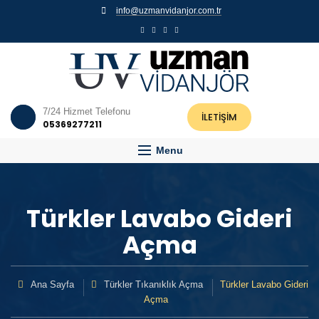
info@uzmanvidanjor.com.tr
7/24 Hizmet Telefonu
İLETİŞİM
05369277211
Menu
Türkler Lavabo Gideri
Açma
Ana Sayfa
Türkler Tıkanıklık Açma
Türkler Lavabo Gideri
Açma