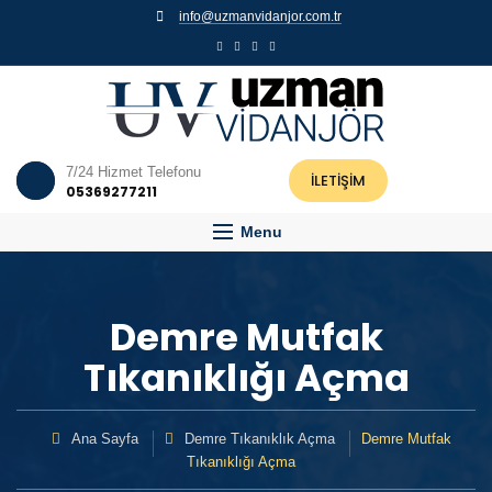
info@uzmanvidanjor.com.tr
7/24 Hizmet Telefonu
İLETİŞİM
05369277211
Menu
Demre Mutfak
Tıkanıklığı Açma
Ana Sayfa
Demre Tıkanıklık Açma
Demre Mutfak
Tıkanıklığı Açma