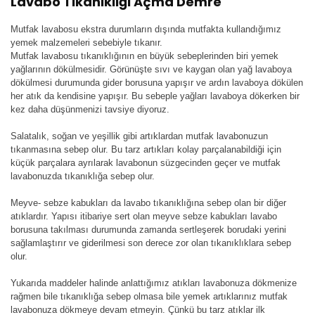
Lavabo Tıkanıklığı Açma Demre
Mutfak lavabosu ekstra durumların dışında mutfakta kullandığımız
yemek malzemeleri sebebiyle tıkanır.
Mutfak lavabosu tıkanıklığının en büyük sebeplerinden biri yemek
yağlarının dökülmesidir. Görünüşte sıvı ve kaygan olan yağ lavaboya
dökülmesi durumunda gider borusuna yapışır ve ardın lavaboya dökülen
her atık da kendisine yapışır. Bu sebeple yağları lavaboya dökerken bir
kez daha düşünmenizi tavsiye diyoruz.
Salatalık, soğan ve yeşillik gibi artıklardan mutfak lavabonuzun
tıkanmasına sebep olur. Bu tarz artıkları kolay parçalanabildiği için
küçük parçalara ayrılarak lavabonun süzgecinden geçer ve mutfak
lavabonuzda tıkanıklığa sebep olur.
Meyve- sebze kabukları da lavabo tıkanıklığına sebep olan bir diğer
atıklardır. Yapısı itibariye sert olan meyve sebze kabukları lavabo
borusuna takılması durumunda zamanda sertleşerek borudaki yerini
sağlamlaştırır ve giderilmesi son derece zor olan tıkanıklıklara sebep
olur.
Yukarıda maddeler halinde anlattığımız atıkları lavabonuza dökmenize
rağmen bile tıkanıklığa sebep olmasa bile yemek artıklarınız mutfak
lavabonuza dökmeye devam etmeyin. Çünkü bu tarz atıklar ilk