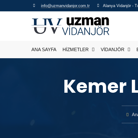
info@uzmanvidanjor.com.tr
Alanya Vidanjör - 
ANA SAYFA
HİZMETLER
VİDANJÖR
Kemer L
An