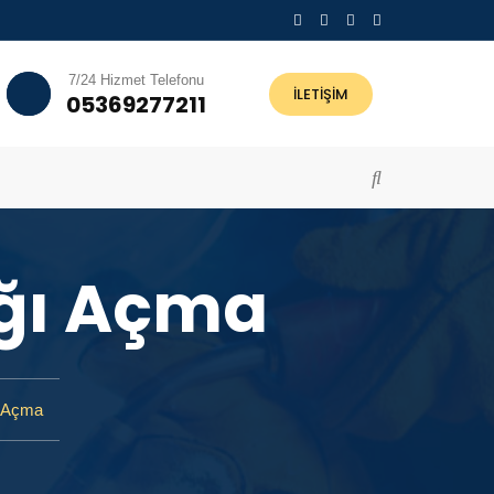
7/24 Hizmet Telefonu
İLETİŞİM
05369277211
ığı Açma
ı Açma