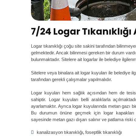
7/24 Logar Tıkanıklığ
Logar tıkanıklığı çoğu site sakini tarafından bilinmey
gelmektedir. Ancak bilinmesi gereken bir durum vardır 
bulunmaktadır. Sitelere ait logarlar ile belediye ilgilen
Sitelere veya binalara ait logar kuyuları ile belediye il
tarafından gerekli çalışmalar yapılmalıdır.
Logar kuyuları hem sağlık açısından hem de tesis
sahiptir. Logar kuyuları belli aralıklarla açılmakt
ayarlamaktır. Ayrıca logar kuyularında metan gazı bi
Bu durumun önüne geçmek için logar kapakları de
sayesinde metan gazı dışarı salınır ve patlama riski 
kanalizasyon tıkanıklığı
foseptlik tıkanıklığı