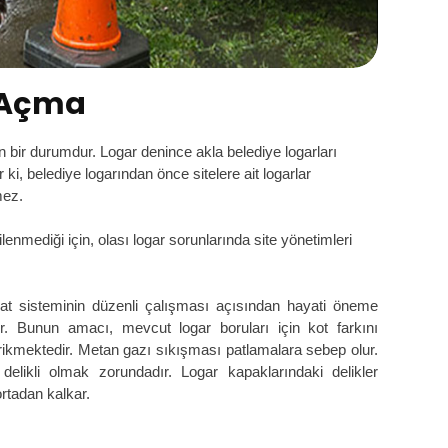
ı Açma
en bir durumdur. Logar denince akla belediye logarları
ki, belediye logarından önce sitelere ait logarlar
mez.
gilenmediği için, olası logar sorunlarında site yönetimleri
at sisteminin düzenli çalışması açısından hayati öneme
adır. Bunun amacı, mevcut logar boruları için kot farkını
rikmektedir. Metan gazı sıkışması patlamalara sebep olur.
likli olmak zorundadır. Logar kapaklarındaki delikler
ortadan kalkar.