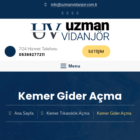
info@uzmanvidanjor.com.tr
7/24 Hizmet Telefonu
İLETİŞİM
05369277211
Menu
Kemer Gider Açma
Ana Sayfa
Kemer Tıkanıklık Açma
Kemer Gider Açma