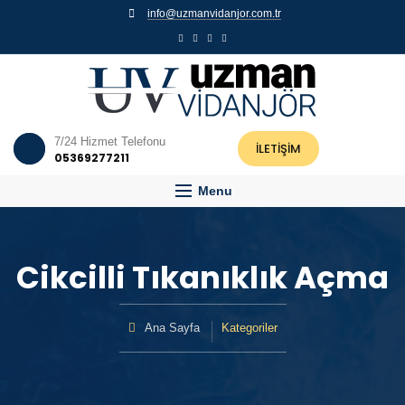
info@uzmanvidanjor.com.tr
7/24 Hizmet Telefonu
İLETİŞİM
05369277211
Menu
Cikcilli Tıkanıklık Açma
Ana Sayfa
Kategoriler