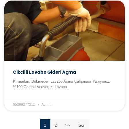
Cikcilli Lavabo Gideri Açma
Kırmadan, Dökmeden Lavabo Açma Çalışması Yapıyoruz.
%100 Garanti Veriyoruz. Lavabo..
05369277211
Ayrıntı
1
2
>>
Son